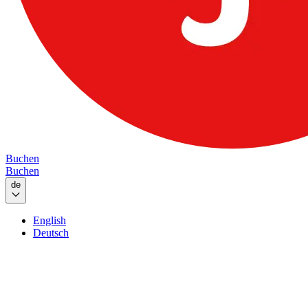
Buchen
Buchen
de
English
Deutsch