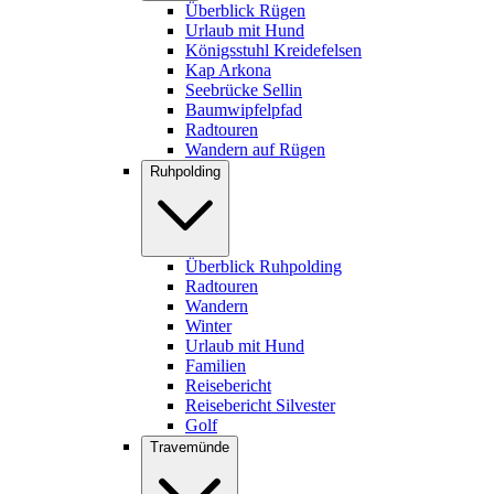
Überblick Rügen
Urlaub mit Hund
Königsstuhl Kreidefelsen
Kap Arkona
Seebrücke Sellin
Baumwipfelpfad
Radtouren
Wandern auf Rügen
Ruhpolding
Überblick Ruhpolding
Radtouren
Wandern
Winter
Urlaub mit Hund
Familien
Reisebericht
Reisebericht Silvester
Golf
Travemünde