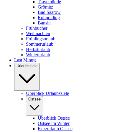
Travemünde
Grömitz
Bad Saarow
Ruhpolding
Bansin
Frühbucher
Weihnachten
Frühlingsurlaub
Sommerurlaub
Herbsturlaub
Winterurlaub
Last Minute
Urlaubsziele
Überblick Urlaubsziele
Ostsee
Überblick Ostsee
Ostsee im Winter
Kurzurlaub Ostsee