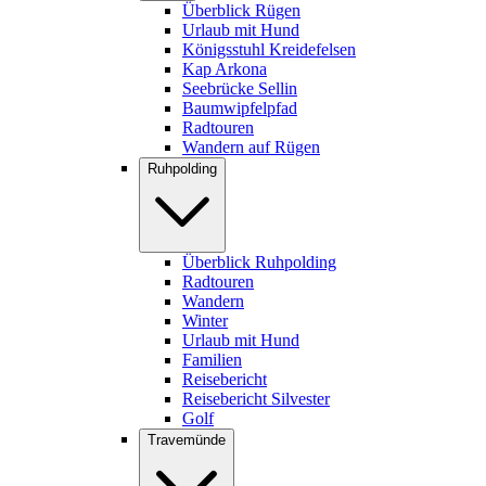
Überblick Rügen
Urlaub mit Hund
Königsstuhl Kreidefelsen
Kap Arkona
Seebrücke Sellin
Baumwipfelpfad
Radtouren
Wandern auf Rügen
Ruhpolding
Überblick Ruhpolding
Radtouren
Wandern
Winter
Urlaub mit Hund
Familien
Reisebericht
Reisebericht Silvester
Golf
Travemünde