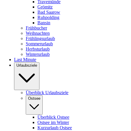
Travemünde
Grömitz
Bad Saarow
Ruhpolding
Bansin
Frühbucher
Weihnachten
Frühlingsurlaub
Sommerurlaub
Herbsturlaub
Winterurlaub
Last Minute
Urlaubsziele
Überblick Urlaubsziele
Ostsee
Überblick Ostsee
Ostsee im Winter
Kurzurlaub Ostsee