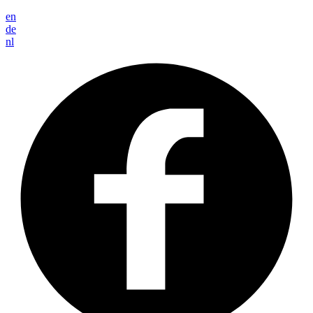
en
de
nl