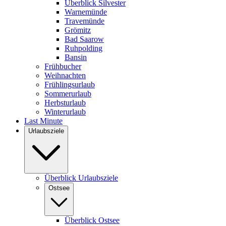
Überblick Silvester
Warnemünde
Travemünde
Grömitz
Bad Saarow
Ruhpolding
Bansin
Frühbucher
Weihnachten
Frühlingsurlaub
Sommerurlaub
Herbsturlaub
Winterurlaub
Last Minute
Urlaubsziele
Überblick Urlaubsziele
Ostsee
Überblick Ostsee