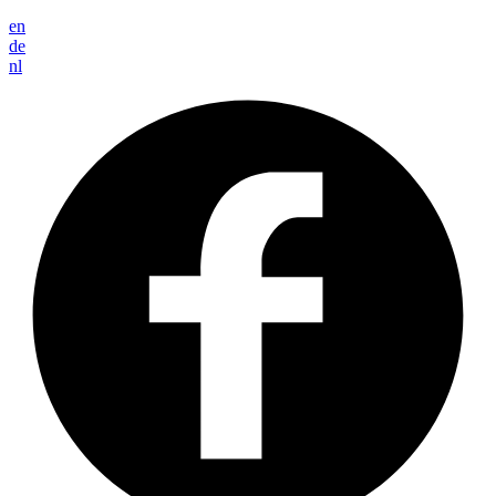
en
de
nl