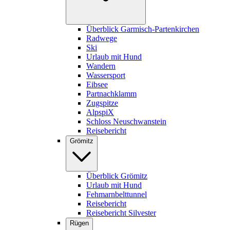
Überblick Garmisch-Partenkirchen
Radwege
Ski
Urlaub mit Hund
Wandern
Wassersport
Eibsee
Partnachklamm
Zugspitze
AlpspiX
Schloss Neuschwanstein
Reisebericht
Grömitz
Überblick Grömitz
Urlaub mit Hund
Fehmarnbelttunnel
Reisebericht
Reisebericht Silvester
Rügen