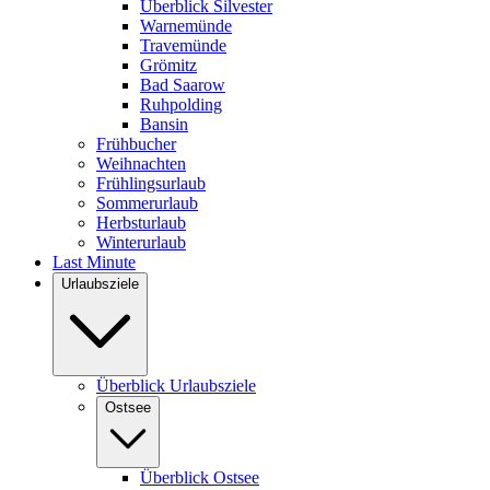
Überblick Silvester
Warnemünde
Travemünde
Grömitz
Bad Saarow
Ruhpolding
Bansin
Frühbucher
Weihnachten
Frühlingsurlaub
Sommerurlaub
Herbsturlaub
Winterurlaub
Last Minute
Urlaubsziele
Überblick Urlaubsziele
Ostsee
Überblick Ostsee