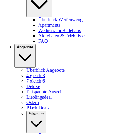
Überblick Werfenweng
Apartments
Wellness im Badehaus
Aktivitäten & Erlebnisse
FAQ
Angebote
Überblick Angebote
4 gleich 3
7 gleich 6
Deluxe
Entspannte Auszeit
Lieblingsdeal
Ostern
Black Deals
Silvester