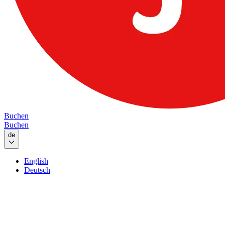
Buchen
Buchen
de
English
Deutsch