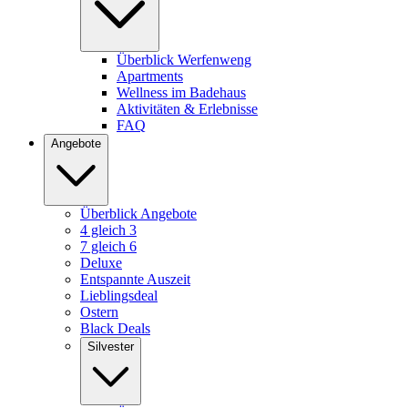
Überblick Werfenweng
Apartments
Wellness im Badehaus
Aktivitäten & Erlebnisse
FAQ
Angebote
Überblick Angebote
4 gleich 3
7 gleich 6
Deluxe
Entspannte Auszeit
Lieblingsdeal
Ostern
Black Deals
Silvester