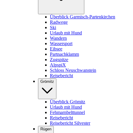
Überblick Garmisch-Partenkirchen
Radwege
Ski
Urlaub mit Hund
Wandern
Wassersport
Eibsee
Partnachklamm
Zugspitze
AlpspiX
Schloss Neuschwanstein
Reisebericht
Grömitz
Überblick Grömitz
Urlaub mit Hund
Fehmarnbelttunnel
Reisebericht
Reisebericht Silvester
Rügen