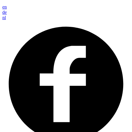
en
de
nl