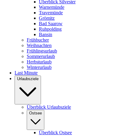
Überblick Silvester
Warnemünde
Travemünde
Grömitz
Bad Saarow
Ruhpolding
Bansin
Frühbucher
Weihnachten
Frühlingsurlaub
Sommerurlaub
Herbsturlaub
Winterurlaub
Last Minute
Urlaubsziele
Überblick Urlaubsziele
Ostsee
Überblick Ostsee