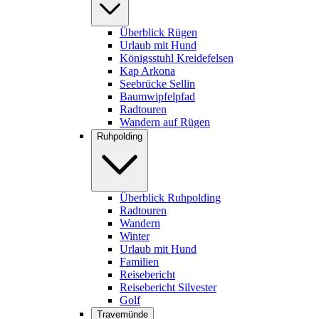
Überblick Rügen
Urlaub mit Hund
Königsstuhl Kreidefelsen
Kap Arkona
Seebrücke Sellin
Baumwipfelpfad
Radtouren
Wandern auf Rügen
Ruhpolding
Überblick Ruhpolding
Radtouren
Wandern
Winter
Urlaub mit Hund
Familien
Reisebericht
Reisebericht Silvester
Golf
Travemünde