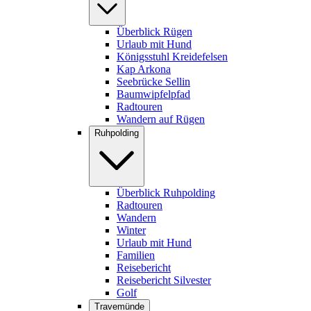
Überblick Rügen
Urlaub mit Hund
Königsstuhl Kreidefelsen
Kap Arkona
Seebrücke Sellin
Baumwipfelpfad
Radtouren
Wandern auf Rügen
Ruhpolding
Überblick Ruhpolding
Radtouren
Wandern
Winter
Urlaub mit Hund
Familien
Reisebericht
Reisebericht Silvester
Golf
Travemünde