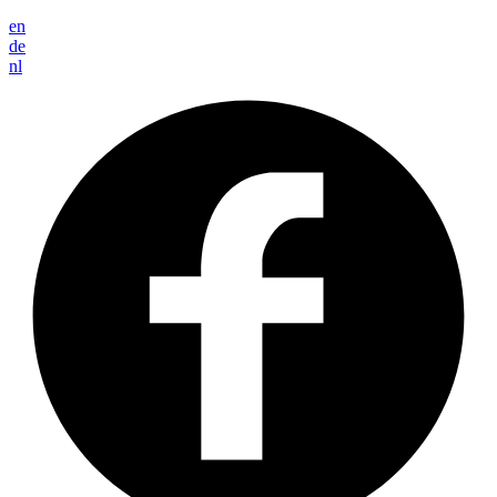
en
de
nl