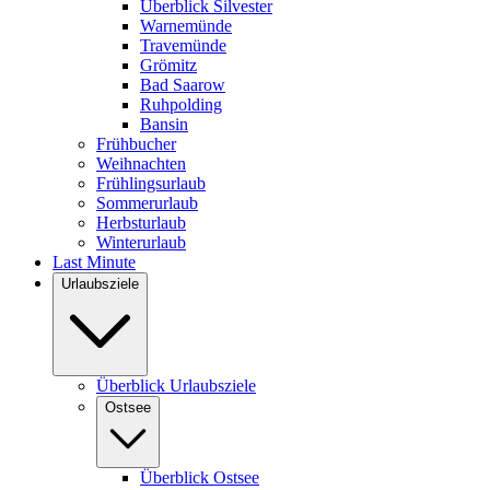
Überblick Silvester
Warnemünde
Travemünde
Grömitz
Bad Saarow
Ruhpolding
Bansin
Frühbucher
Weihnachten
Frühlingsurlaub
Sommerurlaub
Herbsturlaub
Winterurlaub
Last Minute
Urlaubsziele
Überblick Urlaubsziele
Ostsee
Überblick Ostsee