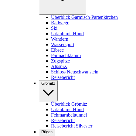
Überblick Garmisch-Partenkirchen
Radwege
Ski
Urlaub mit Hund
Wandern
Wassersport
Eibsee
Partnachklamm
Zugspitze
AlpspiX
Schloss Neuschwanstein
Reisebericht
Grömitz
Überblick Grömitz
Urlaub mit Hund
Fehmarnbelttunnel
Reisebericht
Reisebericht Silvester
Rügen