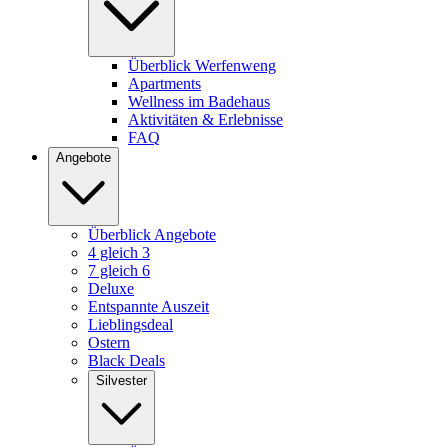
Überblick Werfenweng
Apartments
Wellness im Badehaus
Aktivitäten & Erlebnisse
FAQ
Angebote
Überblick Angebote
4 gleich 3
7 gleich 6
Deluxe
Entspannte Auszeit
Lieblingsdeal
Ostern
Black Deals
Silvester