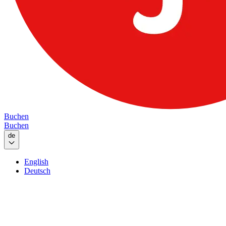
Buchen
Buchen
de
English
Deutsch