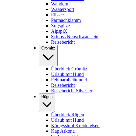
Wandern
Wassersport
Eibsee
Partnachklamm
Zugspitze
AlpspiX
Schloss Neuschwanstein
Reisebericht
Grömitz
Überblick Grömitz
Urlaub mit Hund
Fehmarnbelttunnel
Reisebericht
Reisebericht Silvester
Rügen
Überblick Rügen
Urlaub mit Hund
Königsstuhl Kreidefelsen
Kap Arkona