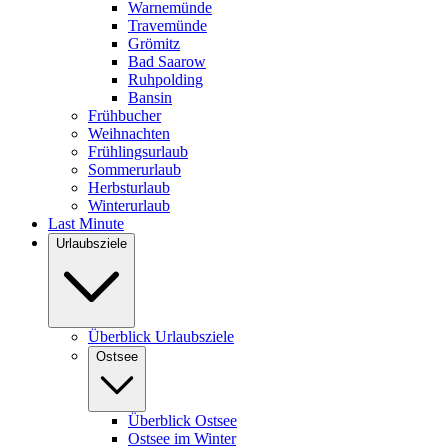
Warnemünde
Travemünde
Grömitz
Bad Saarow
Ruhpolding
Bansin
Frühbucher
Weihnachten
Frühlingsurlaub
Sommerurlaub
Herbsturlaub
Winterurlaub
Last Minute
Urlaubsziele
Überblick Urlaubsziele
Ostsee
Überblick Ostsee
Ostsee im Winter