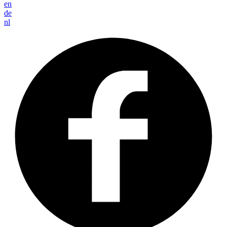
en
de
nl