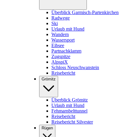
Überblick Garmisch-Partenkirchen
Radwege
Ski
Urlaub mit Hund
Wandern
Wassersport
Eibsee
Partnachklamm
Zugspitze
AlpspiX
Schloss Neuschwanstein
Reisebericht
Grömitz
Überblick Grömitz
Urlaub mit Hund
Fehmarnbelttunnel
Reisebericht
Reisebericht Silvester
Rügen