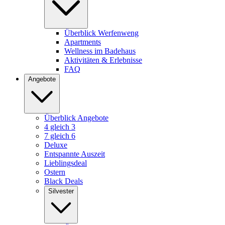
Überblick Werfenweng
Apartments
Wellness im Badehaus
Aktivitäten & Erlebnisse
FAQ
Angebote
Überblick Angebote
4 gleich 3
7 gleich 6
Deluxe
Entspannte Auszeit
Lieblingsdeal
Ostern
Black Deals
Silvester