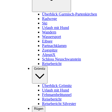
Überblick Garmisch-Partenkirchen
Radwege
Ski
Urlaub mit Hund
Wandern
Wassersport
Eibsee
Partnachklamm
Zugspitze
AlpspiX
Schloss Neuschwanstein
Reisebericht
Grömitz
Überblick Grömitz
Urlaub mit Hund
Fehmarnbelttunnel
Reisebericht
Reisebericht Silvester
Rügen