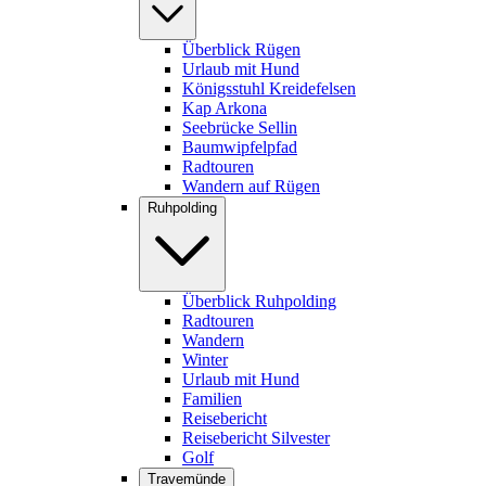
Überblick Rügen
Urlaub mit Hund
Königsstuhl Kreidefelsen
Kap Arkona
Seebrücke Sellin
Baumwipfelpfad
Radtouren
Wandern auf Rügen
Ruhpolding
Überblick Ruhpolding
Radtouren
Wandern
Winter
Urlaub mit Hund
Familien
Reisebericht
Reisebericht Silvester
Golf
Travemünde