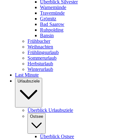
Überblick Silvester
Warnemünde
Travemünde
Grömitz
Bad Saarow
Ruhpolding
Bansin
Frühbucher
Weihnachten
Frühlingsurlaub
Sommerurlaub
Herbsturlaub
Winterurlaub
Last Minute
Urlaubsziele
Überblick Urlaubsziele
Ostsee
Überblick Ostsee