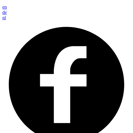
en
de
nl