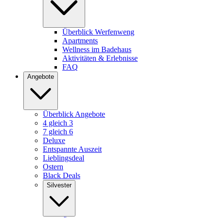
Überblick Werfenweng
Apartments
Wellness im Badehaus
Aktivitäten & Erlebnisse
FAQ
Angebote
Überblick Angebote
4 gleich 3
7 gleich 6
Deluxe
Entspannte Auszeit
Lieblingsdeal
Ostern
Black Deals
Silvester