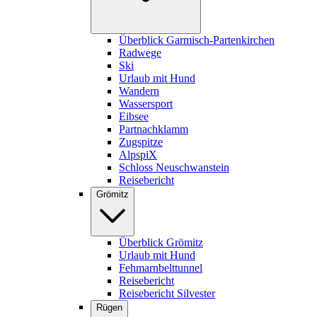
Überblick Garmisch-Partenkirchen
Radwege
Ski
Urlaub mit Hund
Wandern
Wassersport
Eibsee
Partnachklamm
Zugspitze
AlpspiX
Schloss Neuschwanstein
Reisebericht
Grömitz
Überblick Grömitz
Urlaub mit Hund
Fehmarnbelttunnel
Reisebericht
Reisebericht Silvester
Rügen