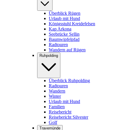
Überblick Rügen
Urlaub mit Hund
Königsstuhl Kreidefelsen
Kap Arkona
Seebrücke Sellin
Baumwipfelpfad
Radtouren
Wandern auf Rügen
Ruhpolding
Überblick Ruhpolding
Radtouren
Wandern
Winter
Urlaub mit Hund
Familien
Reisebericht
Reisebericht Silvester
Golf
Travemünde