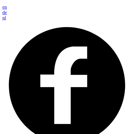
en
de
nl