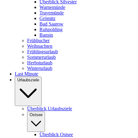
Überblick Silvester
Warnemünde
Travemünde
Grömitz
Bad Saarow
Ruhpolding
Bansin
Frühbucher
Weihnachten
Frühlingsurlaub
Sommerurlaub
Herbsturlaub
Winterurlaub
Last Minute
Urlaubsziele
Überblick Urlaubsziele
Ostsee
Überblick Ostsee