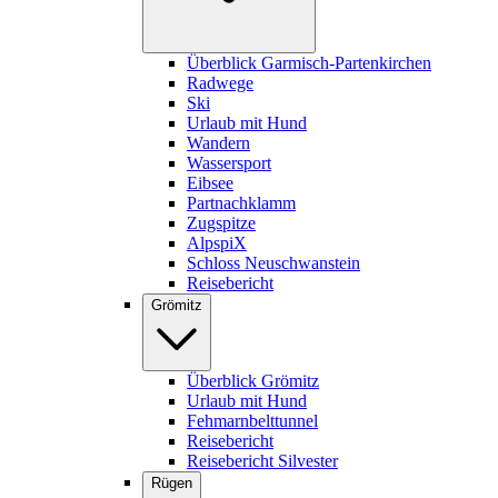
Überblick Garmisch-Partenkirchen
Radwege
Ski
Urlaub mit Hund
Wandern
Wassersport
Eibsee
Partnachklamm
Zugspitze
AlpspiX
Schloss Neuschwanstein
Reisebericht
Grömitz
Überblick Grömitz
Urlaub mit Hund
Fehmarnbelttunnel
Reisebericht
Reisebericht Silvester
Rügen