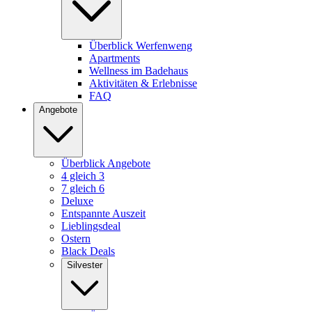
Überblick Werfenweng
Apartments
Wellness im Badehaus
Aktivitäten & Erlebnisse
FAQ
Angebote
Überblick Angebote
4 gleich 3
7 gleich 6
Deluxe
Entspannte Auszeit
Lieblingsdeal
Ostern
Black Deals
Silvester