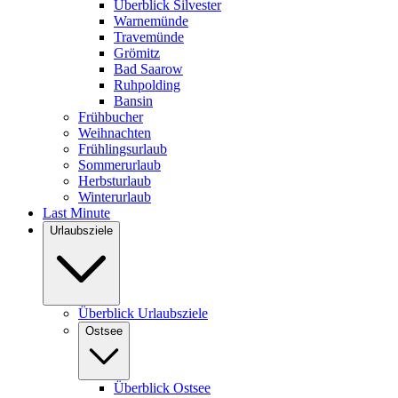
Überblick Silvester
Warnemünde
Travemünde
Grömitz
Bad Saarow
Ruhpolding
Bansin
Frühbucher
Weihnachten
Frühlingsurlaub
Sommerurlaub
Herbsturlaub
Winterurlaub
Last Minute
Urlaubsziele
Überblick Urlaubsziele
Ostsee
Überblick Ostsee