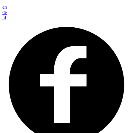
en
de
nl