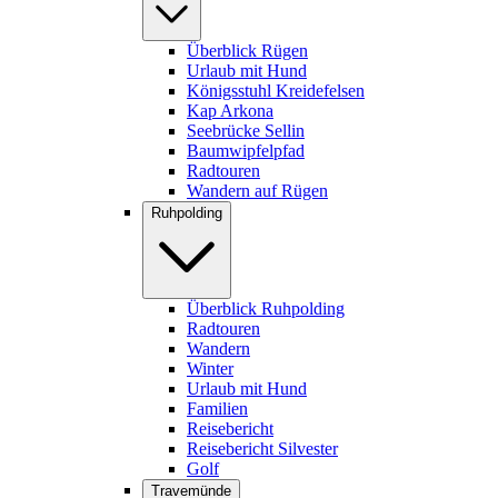
Überblick Rügen
Urlaub mit Hund
Königsstuhl Kreidefelsen
Kap Arkona
Seebrücke Sellin
Baumwipfelpfad
Radtouren
Wandern auf Rügen
Ruhpolding
Überblick Ruhpolding
Radtouren
Wandern
Winter
Urlaub mit Hund
Familien
Reisebericht
Reisebericht Silvester
Golf
Travemünde