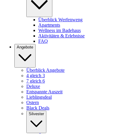
Überblick Werfenweng
Apartments
Wellness im Badehaus
Aktivitäten & Erlebnisse
FAQ
Angebote
Überblick Angebote
4 gleich 3
7 gleich 6
Deluxe
Entspannte Auszeit
Lieblingsdeal
Ostern
Black Deals
Silvester