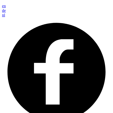
en
de
nl