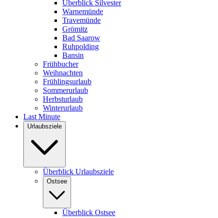
Überblick Silvester
Warnemünde
Travemünde
Grömitz
Bad Saarow
Ruhpolding
Bansin
Frühbucher
Weihnachten
Frühlingsurlaub
Sommerurlaub
Herbsturlaub
Winterurlaub
Last Minute
Urlaubsziele
Überblick Urlaubsziele
Ostsee
Überblick Ostsee