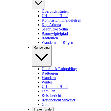
Überblick Rügen
Urlaub mit Hund
Königsstuhl Kreidefelsen
Kap Arkona
Seebrücke Sellin
Baumwipfelpfad
Radtouren
Wandern auf Rügen
Ruhpolding
Überblick Ruhpolding
Radtouren
Wandern
Winter
Urlaub mit Hund
Familien
Reisebericht
Reisebericht Silvester
Golf
Travemünde