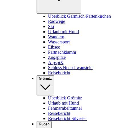
Überblick Garmisch-Partenkirchen
Radwege
Ski
Urlaub mit Hund
Wandern
Wassersport
Eibsee
Partnachklamm
Zugspitze
AlpspiX
Schloss Neuschwanstein
Reisebericht
Grömitz
Überblick Grömitz
Urlaub mit Hund
Fehmarnbelttunnel
Reisebericht
Reisebericht Silvester
Rügen