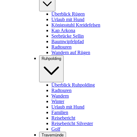
Überblick Rügen
Urlaub mit Hund
Königsstuhl Kreidefelsen
Kap Arkona
Seebrücke Sellin
Baumwipfelpfad
Radtouren
Wandern auf Rügen
Ruhpolding
Überblick Ruhpolding
Radtouren
Wandern
Winter
Urlaub mit Hund
Familien
Reisebericht
Reisebericht Silvester
Golf
Travemünde