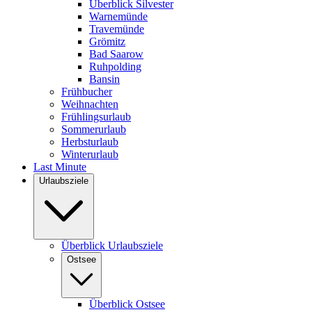
Überblick Silvester
Warnemünde
Travemünde
Grömitz
Bad Saarow
Ruhpolding
Bansin
Frühbucher
Weihnachten
Frühlingsurlaub
Sommerurlaub
Herbsturlaub
Winterurlaub
Last Minute
Urlaubsziele
Überblick Urlaubsziele
Ostsee
Überblick Ostsee