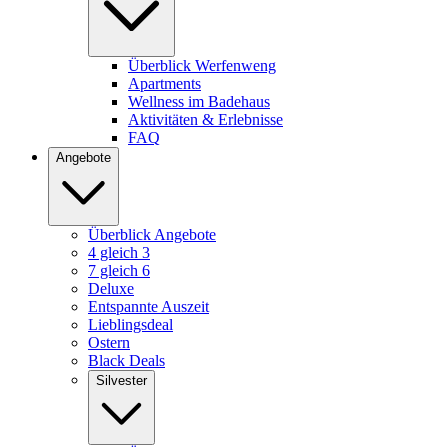
Überblick Werfenweng
Apartments
Wellness im Badehaus
Aktivitäten & Erlebnisse
FAQ
Angebote
Überblick Angebote
4 gleich 3
7 gleich 6
Deluxe
Entspannte Auszeit
Lieblingsdeal
Ostern
Black Deals
Silvester