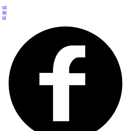
en
de
nl