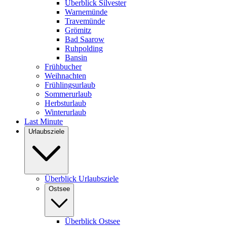
Überblick Silvester
Warnemünde
Travemünde
Grömitz
Bad Saarow
Ruhpolding
Bansin
Frühbucher
Weihnachten
Frühlingsurlaub
Sommerurlaub
Herbsturlaub
Winterurlaub
Last Minute
Urlaubsziele
Überblick Urlaubsziele
Ostsee
Überblick Ostsee