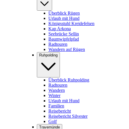
Überblick Rügen
Urlaub mit Hund
Königsstuhl Kreidefelsen
Kap Arkona
Seebrücke Sellin
Baumwipfelpfad
Radtouren
Wandern auf Rügen
Ruhpolding
Überblick Ruhpolding
Radtouren
Wandern
Winter
Urlaub mit Hund
Familien
Reisebericht
Reisebericht Silvester
Golf
Travemünde