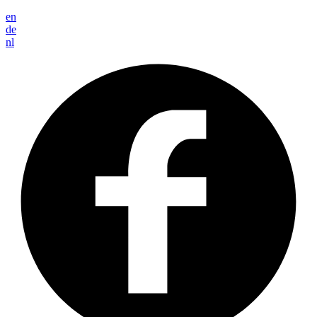
en
de
nl