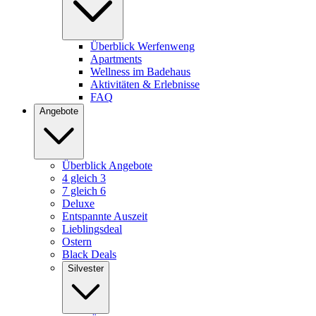
Überblick Werfenweng
Apartments
Wellness im Badehaus
Aktivitäten & Erlebnisse
FAQ
Angebote
Überblick Angebote
4 gleich 3
7 gleich 6
Deluxe
Entspannte Auszeit
Lieblingsdeal
Ostern
Black Deals
Silvester