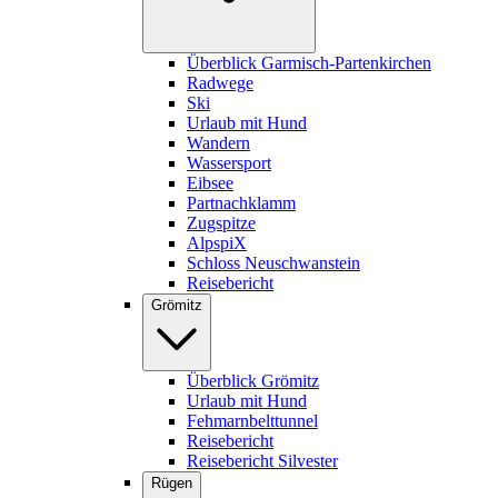
Überblick Garmisch-Partenkirchen
Radwege
Ski
Urlaub mit Hund
Wandern
Wassersport
Eibsee
Partnachklamm
Zugspitze
AlpspiX
Schloss Neuschwanstein
Reisebericht
Grömitz
Überblick Grömitz
Urlaub mit Hund
Fehmarnbelttunnel
Reisebericht
Reisebericht Silvester
Rügen